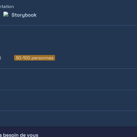
ntation
Storybook
S
50-100 personnes