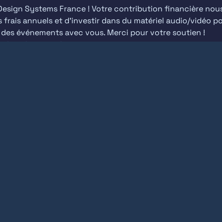
esign Systems France ! Votre contribution financière nous
 frais annuels et d'investir dans du matériel audio/vidéo po
nir maintenant !
vènements
Soutenir DSF