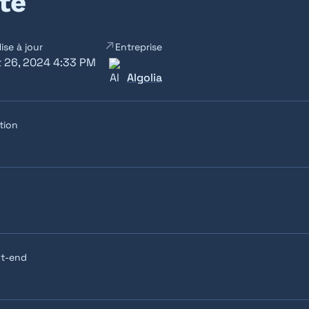
ite
ise à jour
Entreprise
 26, 2024 4:33 PM
Algolia
tion
nt-end