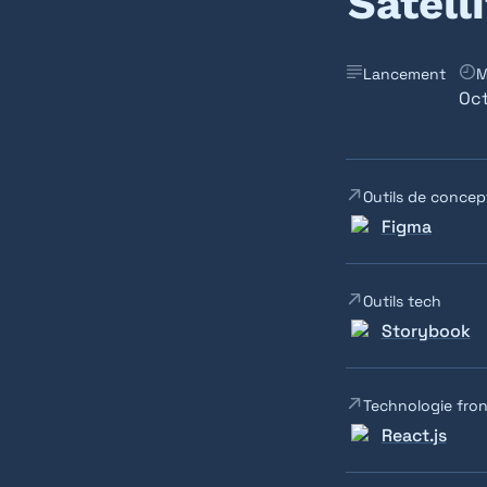
Satell
Lancement
M
Oct
Outils de concep
Figma
Outils tech
Storybook
Technologie fro
React.js