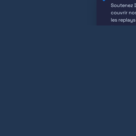
Soutenez D
couvrir nos
Nous soute
À propos
Liste des design systems français
É
© Design Systems France