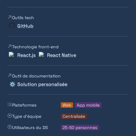
Outils tech
GitHub
Technologie front-end
React.js
React Native
Outil de documentation
⚙️
Solution personalisée
Plateformes
Web
App mobile
Type d'équipe
Centralisée
Utilisateurs du DS
25-50 personnes