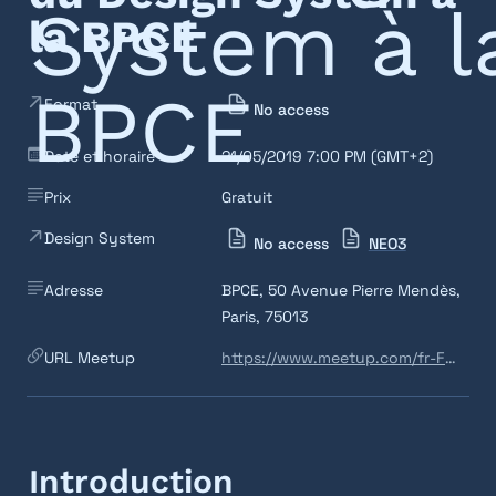
la BPCE
Format
No access
Date et horaire
21/05/2019 7:00 PM (GMT+2)
Prix
Gratuit
Design System
No access
NEO3
Adresse
BPCE, 50 Avenue Pierre Mendès, 
Paris, 75013
URL Meetup
https://www.meetup.com/fr-FR/DesignSystemsFrance-Paris/events/260592826/
Introduction