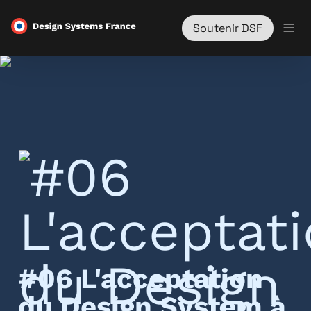
Soutenir DSF
#06 L'acceptation 
du Design System à 